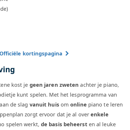
de)
fficiële kortingspagina
ving
Rene kost je
geen jaren zweten
achter je piano,
odietje kunt spelen. Met het lesprogramma van
 aan de slag
vanuit huis
om
online
piano te leren
ppenplan zorgt ervoor dat je al over
enkele
no spelen werkt,
de basis beheerst
en al leuke